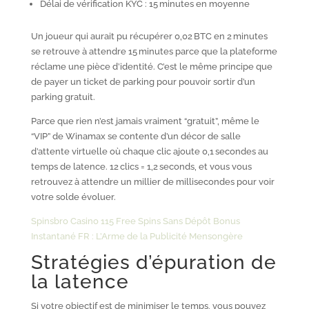
Délai de vérification KYC : 15 minutes en moyenne
Un joueur qui aurait pu récupérer 0,02 BTC en 2 minutes
se retrouve à attendre 15 minutes parce que la plateforme
réclame une pièce d’identité. C’est le même principe que
de payer un ticket de parking pour pouvoir sortir d’un
parking gratuit.
Parce que rien n’est jamais vraiment “gratuit”, même le
“VIP” de Winamax se contente d’un décor de salle
d’attente virtuelle où chaque clic ajoute 0,1 secondes au
temps de latence. 12 clics = 1,2 seconds, et vous vous
retrouvez à attendre un millier de millisecondes pour voir
votre solde évoluer.
Spinsbro Casino 115 Free Spins Sans Dépôt Bonus
Instantané FR : L’Arme de la Publicité Mensongère
Stratégies d’épuration de
la latence
Si votre objectif est de minimiser le temps, vous pouvez