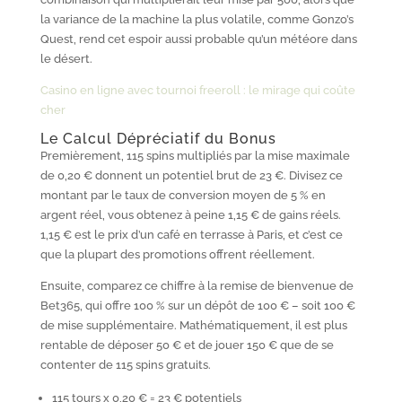
la variance de la machine la plus volatile, comme Gonzo’s
Quest, rend cet espoir aussi probable qu’un météore dans
le désert.
Casino en ligne avec tournoi freeroll : le mirage qui coûte
cher
Le Calcul Dépréciatif du Bonus
Premièrement, 115 spins multipliés par la mise maximale
de 0,20 € donnent un potentiel brut de 23 €. Divisez ce
montant par le taux de conversion moyen de 5 % en
argent réel, vous obtenez à peine 1,15 € de gains réels.
1,15 € est le prix d’un café en terrasse à Paris, et c’est ce
que la plupart des promotions offrent réellement.
Ensuite, comparez ce chiffre à la remise de bienvenue de
Bet365, qui offre 100 % sur un dépôt de 100 € – soit 100 €
de mise supplémentaire. Mathématiquement, il est plus
rentable de déposer 50 € et de jouer 150 € que de se
contenter de 115 spins gratuits.
115 tours x 0,20 € = 23 € potentiels