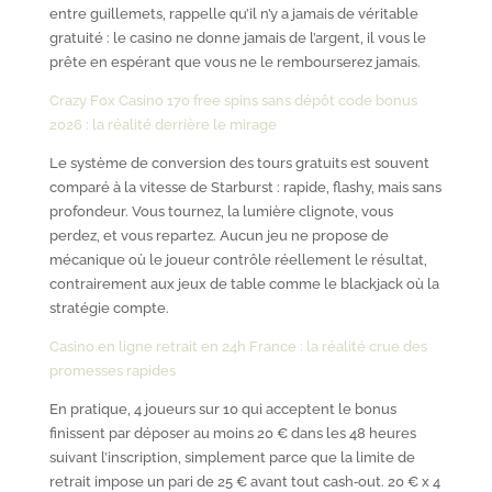
entre guillemets, rappelle qu’il n’y a jamais de véritable
gratuité : le casino ne donne jamais de l’argent, il vous le
prête en espérant que vous ne le rembourserez jamais.
Crazy Fox Casino 170 free spins sans dépôt code bonus
2026 : la réalité derrière le mirage
Le système de conversion des tours gratuits est souvent
comparé à la vitesse de Starburst : rapide, flashy, mais sans
profondeur. Vous tournez, la lumière clignote, vous
perdez, et vous repartez. Aucun jeu ne propose de
mécanique où le joueur contrôle réellement le résultat,
contrairement aux jeux de table comme le blackjack où la
stratégie compte.
Casino en ligne retrait en 24h France : la réalité crue des
promesses rapides
En pratique, 4 joueurs sur 10 qui acceptent le bonus
finissent par déposer au moins 20 € dans les 48 heures
suivant l’inscription, simplement parce que la limite de
retrait impose un pari de 25 € avant tout cash‑out. 20 € x 4