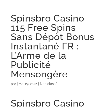
Spinsbro Casino
115 Free Spins
Sans Dépôt Bonus
Instantané FR :
L’Arme de la
Publicité
Mensongère
par
|
Mai 27, 2026
| Non classé
Spinsbro Casino