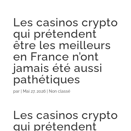
Les casinos crypto
qui prétendent
être les meilleurs
en France n’ont
jamais été aussi
pathétiques
par
|
Mai 27, 2026
| Non classé
Les casinos crypto
qui prétendent