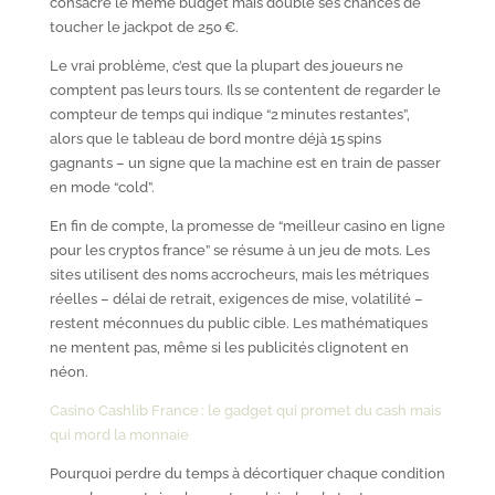
consacre le même budget mais double ses chances de
toucher le jackpot de 250 €.
Le vrai problème, c’est que la plupart des joueurs ne
comptent pas leurs tours. Ils se contentent de regarder le
compteur de temps qui indique “2 minutes restantes”,
alors que le tableau de bord montre déjà 15 spins
gagnants – un signe que la machine est en train de passer
en mode “cold”.
En fin de compte, la promesse de “meilleur casino en ligne
pour les cryptos france” se résume à un jeu de mots. Les
sites utilisent des noms accrocheurs, mais les métriques
réelles – délai de retrait, exigences de mise, volatilité –
restent méconnues du public cible. Les mathématiques
ne mentent pas, même si les publicités clignotent en
néon.
Casino Cashlib France : le gadget qui promet du cash mais
qui mord la monnaie
Pourquoi perdre du temps à décortiquer chaque condition