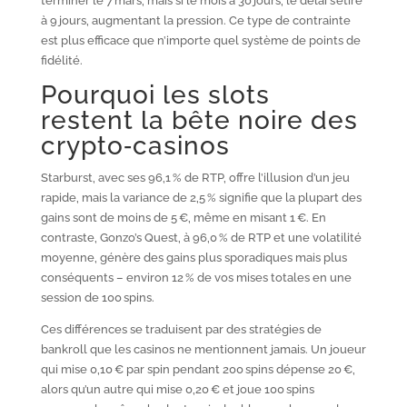
terminer le 7 mars, mais si le mois a 30 jours, le délai s’étire
à 9 jours, augmentant la pression. Ce type de contrainte
est plus efficace que n’importe quel système de points de
fidélité.
Pourquoi les slots
restent la bête noire des
crypto‑casinos
Starburst, avec ses 96,1 % de RTP, offre l’illusion d’un jeu
rapide, mais la variance de 2,5 % signifie que la plupart des
gains sont de moins de 5 €, même en misant 1 €. En
contraste, Gonzo’s Quest, à 96,0 % de RTP et une volatilité
moyenne, génère des gains plus sporadiques mais plus
conséquents – environ 12 % de vos mises totales en une
session de 100 spins.
Ces différences se traduisent par des stratégies de
bankroll que les casinos ne mentionnent jamais. Un joueur
qui mise 0,10 € par spin pendant 200 spins dépense 20 €,
alors qu’un autre qui mise 0,20 € et joue 100 spins