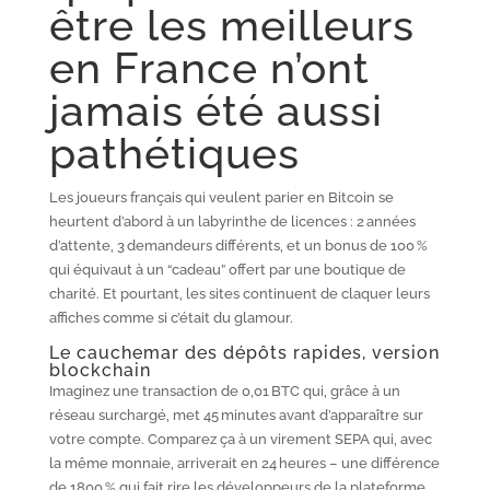
être les meilleurs
en France n’ont
jamais été aussi
pathétiques
Les joueurs français qui veulent parier en Bitcoin se
heurtent d’abord à un labyrinthe de licences : 2 années
d’attente, 3 demandeurs différents, et un bonus de 100 %
qui équivaut à un “cadeau” offert par une boutique de
charité. Et pourtant, les sites continuent de claquer leurs
affiches comme si c’était du glamour.
Le cauchemar des dépôts rapides, version
blockchain
Imaginez une transaction de 0,01 BTC qui, grâce à un
réseau surchargé, met 45 minutes avant d’apparaître sur
votre compte. Comparez ça à un virement SEPA qui, avec
la même monnaie, arriverait en 24 heures – une différence
de 1800 % qui fait rire les développeurs de la plateforme.