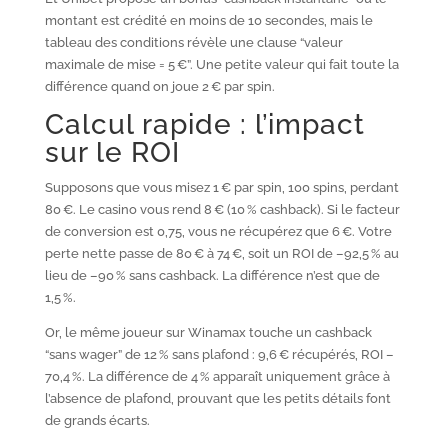
montant est crédité en moins de 10 secondes, mais le
tableau des conditions révèle une clause “valeur
maximale de mise = 5 €”. Une petite valeur qui fait toute la
différence quand on joue 2 € par spin.
Calcul rapide : l’impact
sur le ROI
Supposons que vous misez 1 € par spin, 100 spins, perdant
80 €. Le casino vous rend 8 € (10 % cashback). Si le facteur
de conversion est 0,75, vous ne récupérez que 6 €. Votre
perte nette passe de 80 € à 74 €, soit un ROI de –92,5 % au
lieu de –90 % sans cashback. La différence n’est que de
1,5 %.
Or, le même joueur sur Winamax touche un cashback
“sans wager” de 12 % sans plafond : 9,6 € récupérés, ROI –
70,4 %. La différence de 4 % apparaît uniquement grâce à
l’absence de plafond, prouvant que les petits détails font
de grands écarts.