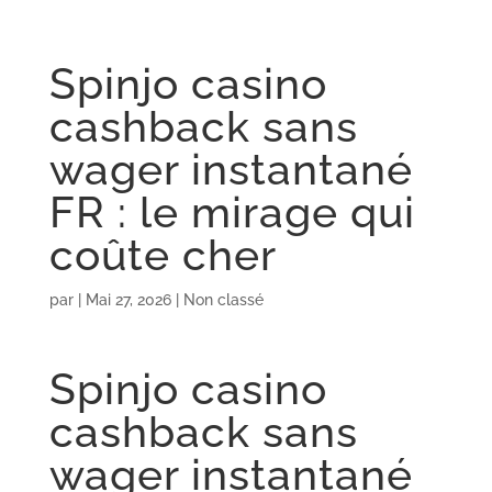
Spinjo casino
cashback sans
wager instantané
FR : le mirage qui
coûte cher
par
|
Mai 27, 2026
| Non classé
Spinjo casino
cashback sans
wager instantané