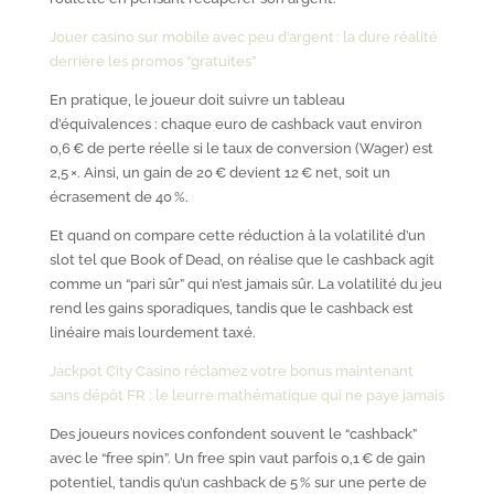
Jouer casino sur mobile avec peu d’argent : la dure réalité
derrière les promos “gratuites”
En pratique, le joueur doit suivre un tableau
d’équivalences : chaque euro de cashback vaut environ
0,6 € de perte réelle si le taux de conversion (Wager) est
2,5 ×. Ainsi, un gain de 20 € devient 12 € net, soit un
écrasement de 40 %.
Et quand on compare cette réduction à la volatilité d’un
slot tel que Book of Dead, on réalise que le cashback agit
comme un “pari sûr” qui n’est jamais sûr. La volatilité du jeu
rend les gains sporadiques, tandis que le cashback est
linéaire mais lourdement taxé.
Jackpot City Casino réclamez votre bonus maintenant
sans dépôt FR : le leurre mathématique qui ne paye jamais
Des joueurs novices confondent souvent le “cashback”
avec le “free spin”. Un free spin vaut parfois 0,1 € de gain
potentiel, tandis qu’un cashback de 5 % sur une perte de