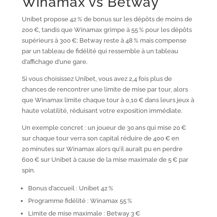
Winamax vs Betway
Unibet propose 42 % de bonus sur les dépôts de moins de
200 €, tandis que Winamax grimpe à 55 % pour les dépôts
supérieurs à 300 €; Betway reste à 48 % mais compense
par un tableau de fidélité qui ressemble à un tableau
d’affichage d’une gare.
Si vous choisissez Unibet, vous avez 2,4 fois plus de
chances de rencontrer une limite de mise par tour, alors
que Winamax limite chaque tour à 0,10 € dans leurs jeux à
haute volatilité, réduisant votre exposition immédiate.
Un exemple concret : un joueur de 30 ans qui mise 20 €
sur chaque tour verra son capital réduire de 400 € en
20 minutes sur Winamax alors qu’il aurait pu en perdre
600 € sur Unibet à cause de la mise maximale de 5 € par
spin.
Bonus d’accueil : Unibet 42 %
Programme fidélité : Winamax 55 %
Limite de mise maximale : Betway 3 €