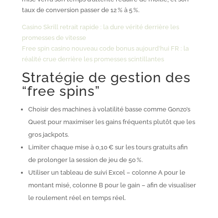
taux de conversion passer de 12 % à 5 %.
Casino Skrill retrait rapide : la dure vérité derrière les
promesses de vitesse
Free spin casino nouveau code bonus aujourd’hui FR : la
réalité crue derrière les promesses scintillantes
Stratégie de gestion des
“free spins”
Choisir des machines à volatilité basse comme Gonzo’s
Quest pour maximiser les gains fréquents plutôt que les
gros jackpots.
Limiter chaque mise à 0,10 € sur les tours gratuits afin
de prolonger la session de jeu de 50 %.
Utiliser un tableau de suivi Excel – colonne A pour le
montant misé, colonne B pour le gain – afin de visualiser
le roulement réel en temps réel.