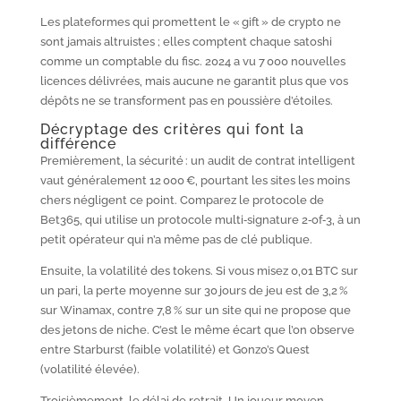
Les plateformes qui promettent le « gift » de crypto ne
sont jamais altruistes ; elles comptent chaque satoshi
comme un comptable du fisc. 2024 a vu 7 000 nouvelles
licences délivrées, mais aucune ne garantit plus que vos
dépôts ne se transforment pas en poussière d’étoiles.
Décryptage des critères qui font la
différence
Premièrement, la sécurité : un audit de contrat intelligent
vaut généralement 12 000 €, pourtant les sites les moins
chers négligent ce point. Comparez le protocole de
Bet365, qui utilise un protocole multi‑signature 2‑of‑3, à un
petit opérateur qui n’a même pas de clé publique.
Ensuite, la volatilité des tokens. Si vous misez 0,01 BTC sur
un pari, la perte moyenne sur 30 jours de jeu est de 3,2 %
sur Winamax, contre 7,8 % sur un site qui ne propose que
des jetons de niche. C’est le même écart que l’on observe
entre Starburst (faible volatilité) et Gonzo’s Quest
(volatilité élevée).
Troisièmement, le délai de retrait. Un joueur moyen