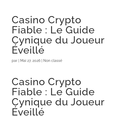
Casino Crypto
Fiable : Le Guide
Cynique du Joueur
Éveillé
par
|
Mai 27, 2026
| Non classé
Casino Crypto
Fiable : Le Guide
Cynique du Joueur
Éveillé