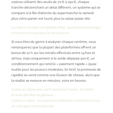
casinos utilisent des seuils de 70 € à 250 €, chaque
tranche déclenchant un délai différent, un système qui se
compare à la file d’attente du supermarché le samedi :
plus votre panier est lourd, plus la caisse passe vite.
Le casino en ligne compatible iPad : quand la technologie
rencontre la mauvaise foi des joueurs
Si vous êtes du genre à analyser chaque centime, vous
remarquerez que la plupart des plateformes offrent un
bonus de 10 % sur les retraits effectués entre 14 h00 et
16 h00, mais uniquement si le solde dépasse 500 €, un
conditionnement qui rend le « paiement rapide » quasi
inutile pour les joueurs modestes. En bref, la promesse de
rapidité se vend comme une illusion de vitesse, alors que
la réalité se mesure en minutes, voire en heures.
Casino en ligne avec carte bancaire France : la réalité
brutale derrière le glamour
Casino en ligne : pourquoi les meilleures machines à sous
ne sont pas votre ticket d’or