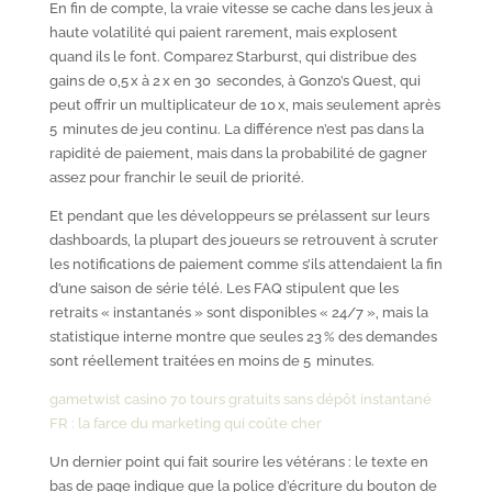
En fin de compte, la vraie vitesse se cache dans les jeux à
haute volatilité qui paient rarement, mais explosent
quand ils le font. Comparez Starburst, qui distribue des
gains de 0,5 x à 2 x en 30 secondes, à Gonzo’s Quest, qui
peut offrir un multiplicateur de 10 x, mais seulement après
5 minutes de jeu continu. La différence n’est pas dans la
rapidité de paiement, mais dans la probabilité de gagner
assez pour franchir le seuil de priorité.
Et pendant que les développeurs se prélassent sur leurs
dashboards, la plupart des joueurs se retrouvent à scruter
les notifications de paiement comme s’ils attendaient la fin
d’une saison de série télé. Les FAQ stipulent que les
retraits « instantanés » sont disponibles « 24/7 », mais la
statistique interne montre que seules 23 % des demandes
sont réellement traitées en moins de 5 minutes.
gametwist casino 70 tours gratuits sans dépôt instantané
FR : la farce du marketing qui coûte cher
Un dernier point qui fait sourire les vétérans : le texte en
bas de page indique que la police d’écriture du bouton de