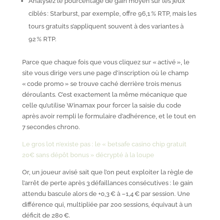
Analysez le pourcentage de gain moyen sur les jeux
ciblés : Starburst, par exemple, offre 96,1 % RTP, mais les
tours gratuits s’appliquent souvent à des variantes à
92 % RTP.
Parce que chaque fois que vous cliquez sur « activé », le
site vous dirige vers une page d’inscription où le champ
« code promo » se trouve caché derrière trois menus
déroulants. C’est exactement la même mécanique que
celle qu’utilise Winamax pour forcer la saisie du code
après avoir rempli le formulaire d’adhérence, et le tout en
7 secondes chrono.
Le gros lot n’existe pas : le « betsafe casino chip gratuit
20€ sans dépôt bonus » décrypté à la loupe
Or, un joueur avisé sait que l’on peut exploiter la règle de
l’arrêt de perte après 3 défaillances consécutives : le gain
attendu bascule alors de +0,3 € à –1,4 € par session. Une
différence qui, multipliée par 200 sessions, équivaut à un
déficit de 280 €.