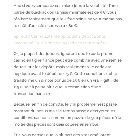
And si vous comparez ces micro‑jeux à la volatilité d’une
partie de blackjack où la mise minimale est de 5 €, vous
réalisez rapidement que le « free spin » ne vaut même pas
le coût d’un café espresso à 1,80 €.
Spinsbro Casino 115 Free Spins Sans Dépôt Bonus
Instantané FR : L’Arme de la Publicité Mensongère
Or, la plupart des joueurs ignorent que le code promo
casino en ligne france peut être combiné avec une remise
de 10 % sur les dépôts, mais seulement si le code est
appliqué avant le dépôt de 25 €. Cette condition subtile
transforme un simple bonus de 25 € en un vrai « gift » de
2,5 €, soit à peine plus que la commission d’une
transaction bancaire.
Because, en fin de compte, le vrai problème n’est pas le
montant du bonus mais le temps passé à décrypter les
conditions cachées, comme un puzzle de 500 pièces où la
moitié des pièces sont déjà collées ensemble.
Et si vous pensez que la plupart des sites améliorent