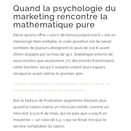
Quand la psychologie du
marketing rencontre la
mathématique pure
Parce qu’une offre « 100 % de bonus jusqu’à 100 € » est un
mensonge bien emballé, la vraie question est de savoir
combien de joueurs atteignent le seuil de 100 € avant
d’être stoppés par la mise de 35 x. Statistique interne de
2022 montre que seulement 7 % des inscrits franchissent
cette barrière, les 93 % restants voient leurs espoirs
s’évaporer avant même le premier spin.
Velobet casino bonus code actif sans dépôt France : le
mirage fiscal qui ne paie pas les factures
But le facteur de frustration augmente d’autant plus
quand le casino insère un micro‑jeu inédit, comme un
mini‑slot à 0,01 € de mise, qui ne paie que 0,005 € en
moyenne — un ratio de 0,5 : 1 qui ne ferait rire que le
service comptable du casino.