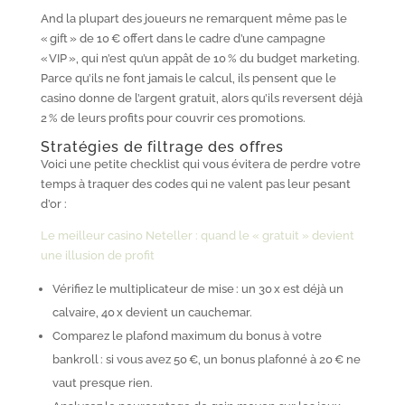
And la plupart des joueurs ne remarquent même pas le
« gift » de 10 € offert dans le cadre d’une campagne
« VIP », qui n’est qu’un appât de 10 % du budget marketing.
Parce qu’ils ne font jamais le calcul, ils pensent que le
casino donne de l’argent gratuit, alors qu’ils reversent déjà
2 % de leurs profits pour couvrir ces promotions.
Stratégies de filtrage des offres
Voici une petite checklist qui vous évitera de perdre votre
temps à traquer des codes qui ne valent pas leur pesant
d’or :
Le meilleur casino Neteller : quand le « gratuit » devient
une illusion de profit
Vérifiez le multiplicateur de mise : un 30 x est déjà un
calvaire, 40 x devient un cauchemar.
Comparez le plafond maximum du bonus à votre
bankroll : si vous avez 50 €, un bonus plafonné à 20 € ne
vaut presque rien.