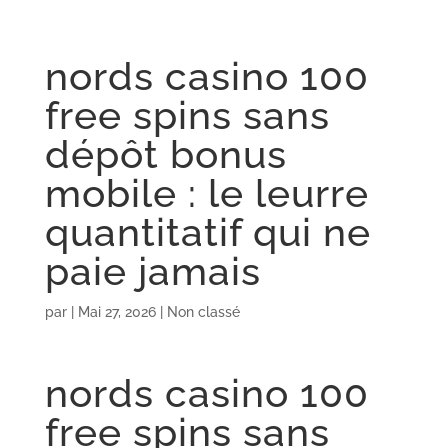
nords casino 100
free spins sans
dépôt bonus
mobile : le leurre
quantitatif qui ne
paie jamais
par
|
Mai 27, 2026
| Non classé
nords casino 100
free spins sans