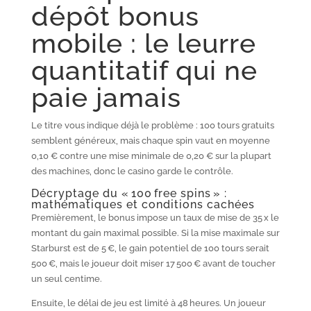
dépôt bonus
mobile : le leurre
quantitatif qui ne
paie jamais
Le titre vous indique déjà le problème : 100 tours gratuits
semblent généreux, mais chaque spin vaut en moyenne
0,10 € contre une mise minimale de 0,20 € sur la plupart
des machines, donc le casino garde le contrôle.
Décryptage du « 100 free spins » :
mathématiques et conditions cachées
Premièrement, le bonus impose un taux de mise de 35 x le
montant du gain maximal possible. Si la mise maximale sur
Starburst est de 5 €, le gain potentiel de 100 tours serait
500 €, mais le joueur doit miser 17 500 € avant de toucher
un seul centime.
Ensuite, le délai de jeu est limité à 48 heures. Un joueur