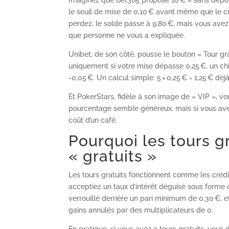
Imaginez que Bet365 propose 10 € « sans dépôt »
le seuil de mise de 0,10 € avant même que le cré
perdez, le solde passe à 9,80 €, mais vous ave
que personne ne vous a expliquée.
Unibet, de son côté, pousse le bouton « Tour gra
uniquement si votre mise dépasse 0,25 €, un chi
-0,05 €. Un calcul simple: 5 × 0,25 € = 1,25 € d
Et PokerStars, fidèle à son image de « VIP », v
pourcentage semble généreux, mais si vous avez
coût d’un café.
Pourquoi les tours g
« gratuits »
Les tours gratuits fonctionnent comme les crédits
acceptiez un taux d’intérêt déguisé sous forme 
verrouillé derrière un pari minimum de 0,30 €, et
gains annulés par des multiplicateurs de 0.