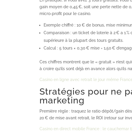
En pratique, si vous avez 3 tours gratuits, vous 
gain moyen de 0,45 €, soit une perte nette de 0,
micro‑profit pour le casino.
Exemple chiffré : 10 € de bonus, mise minimu
Comparaison : un ticket de loterie à 2 € a 1 %
supérieure à la plupart des tours gratuits.
Calcul : 5 tours × 0,30 € mise = 1,50 € d’eng
Ces chiffres montrent que le « gratuit » n’est q
à croire qu’ils sont déjà en avance alors qu’ils
Casino en ligne avec retrait le jour même France 
Stratégies pour ne pa
marketing
Première règle : traquez le ratio dépôt/gain dès 
20 € de mise avant retrait, le ROI (retour sur i
Casino en direct mobile France : le cauchemar 