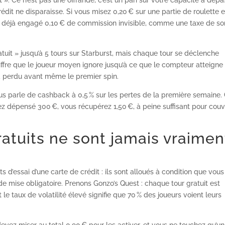
. Ce n’est pas une offrande, c’est un pari sur votre capacité à dépa
dit ne disparaisse. Si vous misez 0,20 € sur une partie de roulette e
z déjà engagé 0,10 € de commission invisible, comme une taxe de sor
tuit » jusqu’à 5 tours sur Starburst, mais chaque tour se déclenche
ffre que le joueur moyen ignore jusqu’à ce que le compteur atteigne
éjà perdu avant même le premier spin.
ous parle de cashback à 0,5 % sur les pertes de la première semaine.
 dépensé 300 €, vous récupérez 1,50 €, à peine suffisant pour couvr
ratuits ne sont jamais vraimen
 d’essai d’une carte de crédit : ils sont alloués à condition que vous
de mise obligatoire. Prenons Gonzo’s Quest : chaque tour gratuit est
 le taux de volatilité élevé signifie que 70 % des joueurs voient leurs