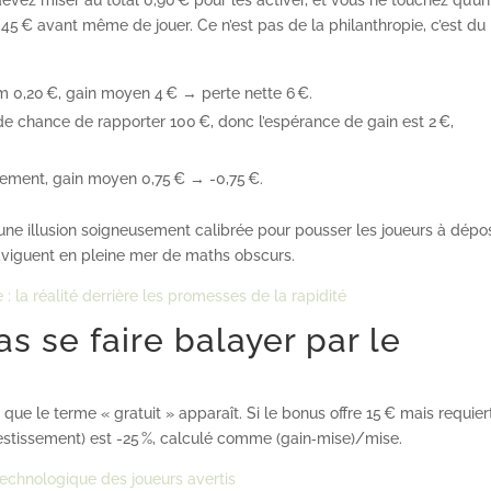
devez miser au total 0,90 € pour les activer, et vous ne touchez qu’un
45 € avant même de jouer. Ce n’est pas de la philanthropie, c’est du
m 0,20 €, gain moyen 4 € → perte nette 6 €.
 de chance de rapporter 100 €, donc l’espérance de gain est 2 €,
agement, gain moyen 0,75 € → -0,75 €.
u’une illusion soigneusement calibrée pour pousser les joueurs à dépo
 naviguent en pleine mer de maths obscurs.
: la réalité derrière les promesses de la rapidité
s se faire balayer par le
que le terme « gratuit » apparaît. Si le bonus offre 15 € mais requier
nvestissement) est -25 %, calculé comme (gain‑mise)/mise.
technologique des joueurs avertis