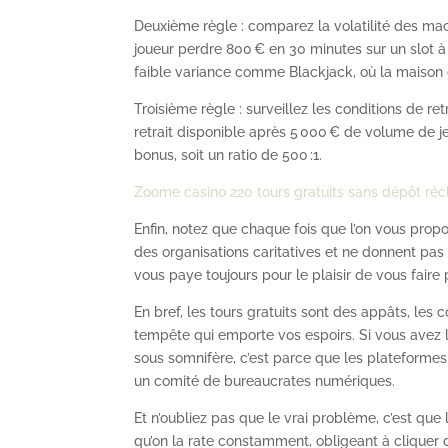
Deuxième règle : comparez la volatilité des mach
joueur perdre 800 € en 30 minutes sur un slot à 
faible variance comme Blackjack, où la maison 
Troisième règle : surveillez les conditions de re
retrait disponible après 5 000 € de volume de j
bonus, soit un ratio de 500 :1.
Zoome casino 220 tours gratuits sans dépôt récl
Enfin, notez que chaque fois que l’on vous propo
des organisations caritatives et ne donnent pas
vous paye toujours pour le plaisir de vous faire 
En bref, les tours gratuits sont des appâts, les c
tempête qui emporte vos espoirs. Si vous avez l’
sous somnifère, c’est parce que les plateformes
un comité de bureaucrates numériques.
Et n’oubliez pas que le vrai problème, c’est que l
qu’on la rate constamment, obligeant à cliquer d