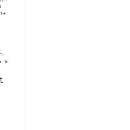
sser
t
tie
 Ce
ir le
t