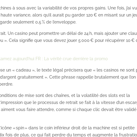
ines à sous avec la variabilité de vos propres gains. Une fois, j’ai v
haute variance, alors qu’il aurait pu garder 120 € en misant sur un je
garde seulement 0,5 % de l’enveloppe.
trait. Un casino peut promettre un délai de 24 h, mais ajouter une cla
eu ». Cela signifie que vous devez jouer 5 000 € pour récupérer 10 €
amez aujourd’hui FR : La vérité crue derrière la promo
se un « cadeau », le texte légal précisera que « les casinos ne sont
 d’argent gratuitement ». Cette phrase rappelle brutalement que l’on
perdre.
onditions de mise sont des chaînes, et la volatilité des slots est la
impression que le processus de retrait se fait à la vitesse d’un esca
 aiment vous faire attendre, comme si chaque clic devait être validé
’icône « spin » dans le coin inférieur droit de la machine est si petite
ix fois de plus, ce qui fait perdre du temps et augmente la frustratio