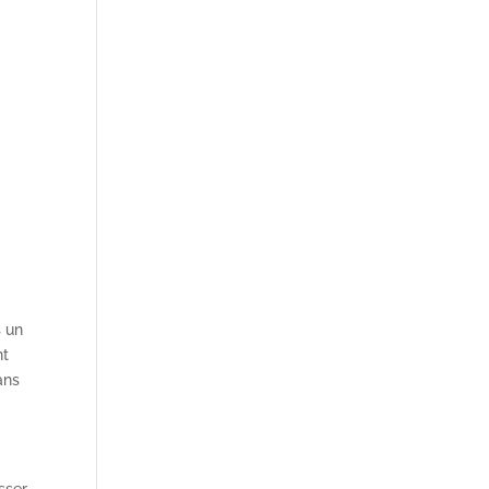
s un
nt
ans