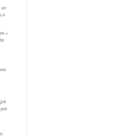
u un
u à
use «
 de
 pas
rgot
 par
n.