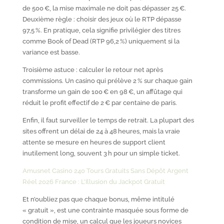
de 500 €, la mise maximale ne doit pas dépasser 25 €.
Deuxième règle : choisir des jeux où le RTP dépasse
97,5 %. En pratique, cela signifie privilégier des titres
comme Book of Dead (RTP 96,2 %) uniquement si la
variance est basse.
Troisième astuce : calculer le retour net après
commissions. Un casino qui prélève 2 % sur chaque gain
transforme un gain de 100 € en 98 €, un affûtage qui
réduit le profit effectif de 2 € par centaine de paris.
Enfin, il faut surveiller le temps de retrait. La plupart des
sites offrent un délai de 24 à 48 heures, mais la vraie
attente se mesure en heures de support client
inutilement long, souvent 3 h pour un simple ticket.
Amusnet Casino 240 Tours Gratuits Sans Dépôt Argent
Réel 2026 France : L’Illusion du Jackpot Gratuit
Et n’oubliez pas que chaque bonus, même intitulé
« gratuit », est une contrainte masquée sous forme de
condition de mise, un calcul que les joueurs novices