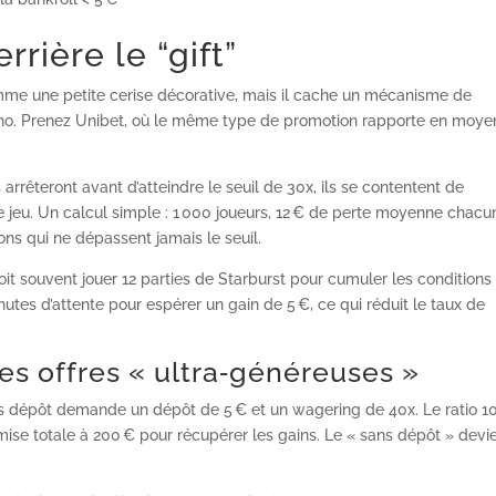
rrière le “gift”
omme une petite cerise décorative, mais il cache un mécanisme de
casino. Prenez Unibet, où le même type de promotion rapporte en moy
.
rrêteront avant d’atteindre le seuil de 30x, ils se contentent de
 de jeu. Un calcul simple : 1 000 joueurs, 12 € de perte moyenne chacu
ons qui ne dépassent jamais le seuil.
doit souvent jouer 12 parties de Starburst pour cumuler les conditions
utes d’attente pour espérer un gain de 5 €, ce qui réduit le taux de
es offres « ultra‑généreuses »
ns dépôt demande un dépôt de 5 € et un wagering de 40x. Le ratio 
mise totale à 200 € pour récupérer les gains. Le « sans dépôt » devi