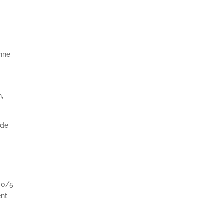
enne
n,
 de
100/5
ent