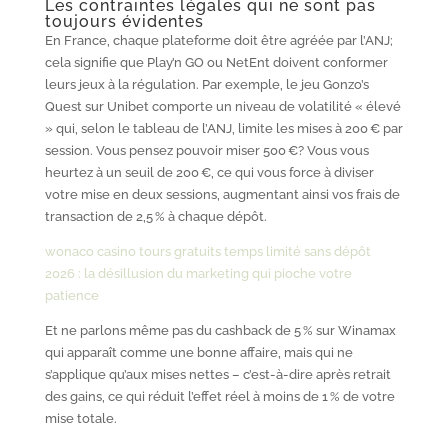
Les contraintes légales qui ne sont pas
toujours évidentes
En France, chaque plateforme doit être agréée par l’ANJ;
cela signifie que Play’n GO ou NetEnt doivent conformer
leurs jeux à la régulation. Par exemple, le jeu Gonzo’s
Quest sur Unibet comporte un niveau de volatilité « élevé
» qui, selon le tableau de l’ANJ, limite les mises à 200 € par
session. Vous pensez pouvoir miser 500 €? Vous vous
heurtez à un seuil de 200 €, ce qui vous force à diviser
votre mise en deux sessions, augmentant ainsi vos frais de
transaction de 2,5 % à chaque dépôt.
wonaco casino tours gratuits temps limité sans dépôt
2026 : la désillusion du marketing qui pioche votre
patience
Et ne parlons même pas du cashback de 5 % sur Winamax
qui apparaît comme une bonne affaire, mais qui ne
s’applique qu’aux mises nettes – c’est-à-dire après retrait
des gains, ce qui réduit l’effet réel à moins de 1 % de votre
mise totale.