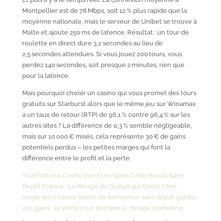
Montpellier est de 78 Mbps, soit 12 % plus rapide que la
moyenne nationale, mais le serveur de Unibet se trouve à
Malte et ajoute 250 ms de latence. Résultat : un tour de
roulette en direct dure 3,2 secondes au lieu de
2,5 secondes attendues. Si vous jouez 200 tours, vous
perdez 140 secondes, soit presque 2 minutes, rien que
pour la latence.
Mais pourquoi choisir un casino qui vous promet des tours
gratuits sur Starburst alors que le même jeu sur Winamax
a un taux de retour (RTP) de 96,1 % contre 96,4 % sur les
autres sites ? La différence de 0,3 % semble négligeable,
mais sur 10 000 € misés, cela représente 30 € de gains
potentiels perdus – les petites marges qui font la
différence entre le profit et la perte.
TrueFortune Casino 200 Free Spins Code Bonus Sans
Dépôt France : Le Mirage du Gratuit qui Coûte Cher
magic wins casino bonus de bienvenue sans dépôt gardez
vos gains : la vérité crue derrière le mirage marketing