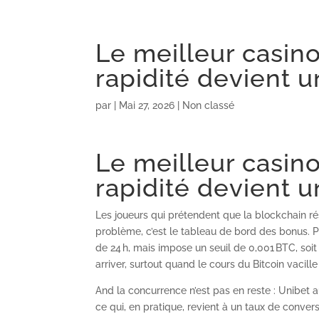
Le meilleur casino
rapidité devient u
par
|
Mai 27, 2026
| Non classé
Le meilleur casino
rapidité devient u
Les joueurs qui prétendent que la blockchain 
problème, c’est le tableau de bord des bonus. 
de 24 h, mais impose un seuil de 0,001 BTC, soi
arriver, surtout quand le cours du Bitcoin vacill
And la concurrence n’est pas en reste : Unibet a
ce qui, en pratique, revient à un taux de conver