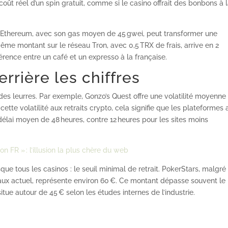
coût réel d’un spin gratuit, comme si le casino offrait des bonbons à 
si. Ethereum, avec son gas moyen de 45 gwei, peut transformer une
ême montant sur le réseau Tron, avec 0,5 TRX de frais, arrive en 2
férence entre un café et un expresso à la française.
rrière les chiffres
es leurres. Par exemple, Gonzo’s Quest offre une volatilité moyenne
cette volatilité aux retraits crypto, cela signifie que les plateformes
délai moyen de 48 heures, contre 12 heures pour les sites moins
on FR » : l’illusion la plus chère du web
sque tous les casinos : le seuil minimal de retrait. PokerStars, malgré
aux actuel, représente environ 60 €. Ce montant dépasse souvent le
ue autour de 45 € selon les études internes de l’industrie.