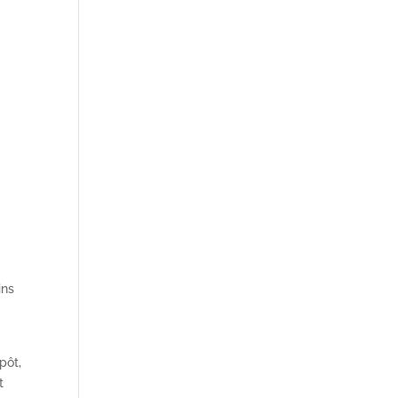
ins
pôt,
t