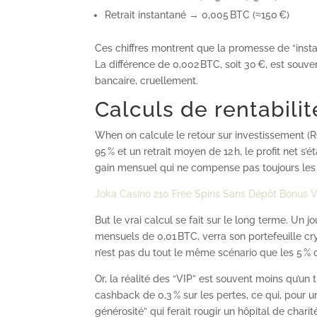
Retrait instantané → 0,005 BTC (≈150 €)
Ces chiffres montrent que la promesse de “insta
La différence de 0,002 BTC, soit 30 €, est souv
bancaire, cruellement.
Calculs de rentabilit
When on calcule le retour sur investissement (R
95 % et un retrait moyen de 12 h, le profit net s’é
gain mensuel qui ne compense pas toujours les f
Joka Casino 210 Free Spins Sans Dépôt Bonus VI
But le vrai calcul se fait sur le long terme. Un j
mensuels de 0,01 BTC, verra son portefeuille cry
n’est pas du tout le même scénario que les 5 % d
Or, la réalité des “VIP” est souvent moins qu’un 
cashback de 0,3 % sur les pertes, ce qui, pour 
générosité” qui ferait rougir un hôpital de charit