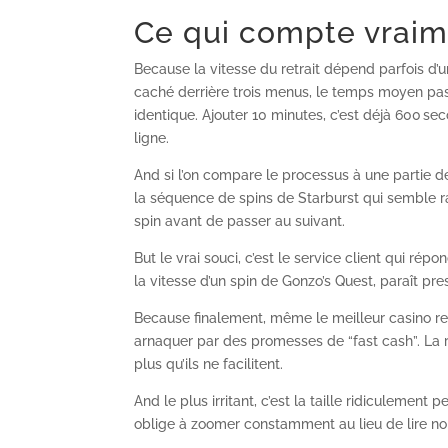
Ce qui compte vraime
Because la vitesse du retrait dépend parfois d’
caché derrière trois menus, le temps moyen pas
identique. Ajouter 10 minutes, c’est déjà 600 se
ligne.
And si l’on compare le processus à une partie de 
la séquence de spins de Starburst qui semble ra
spin avant de passer au suivant.
But le vrai souci, c’est le service client qui ré
la vitesse d’un spin de Gonzo’s Quest, paraît pr
Because finalement, même le meilleur casino ret
arnaquer par des promesses de “fast cash”. La réa
plus qu’ils ne facilitent.
And le plus irritant, c’est la taille ridiculement p
oblige à zoomer constamment au lieu de lire n