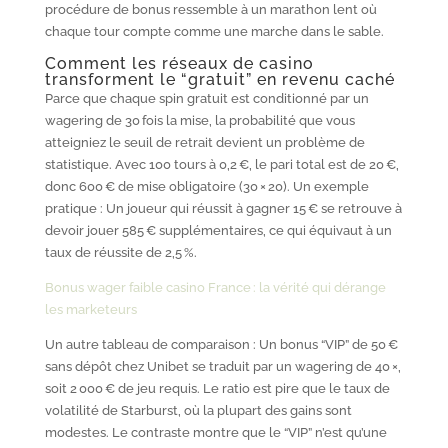
procédure de bonus ressemble à un marathon lent où
chaque tour compte comme une marche dans le sable.
Comment les réseaux de casino
transforment le “gratuit” en revenu caché
Parce que chaque spin gratuit est conditionné par un
wagering de 30 fois la mise, la probabilité que vous
atteigniez le seuil de retrait devient un problème de
statistique. Avec 100 tours à 0,2 €, le pari total est de 20 €,
donc 600 € de mise obligatoire (30 × 20). Un exemple
pratique : Un joueur qui réussit à gagner 15 € se retrouve à
devoir jouer 585 € supplémentaires, ce qui équivaut à un
taux de réussite de 2,5 %.
Bonus wager faible casino France : la vérité qui dérange
les marketeurs
Un autre tableau de comparaison : Un bonus “VIP” de 50 €
sans dépôt chez Unibet se traduit par un wagering de 40 ×,
soit 2 000 € de jeu requis. Le ratio est pire que le taux de
volatilité de Starburst, où la plupart des gains sont
modestes. Le contraste montre que le “VIP” n’est qu’une