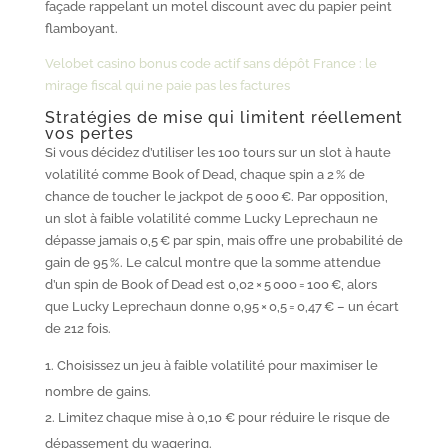
façade rappelant un motel discount avec du papier peint
flamboyant.
Velobet casino bonus code actif sans dépôt France : le
mirage fiscal qui ne paie pas les factures
Stratégies de mise qui limitent réellement
vos pertes
Si vous décidez d’utiliser les 100 tours sur un slot à haute
volatilité comme Book of Dead, chaque spin a 2 % de
chance de toucher le jackpot de 5 000 €. Par opposition,
un slot à faible volatilité comme Lucky Leprechaun ne
dépasse jamais 0,5 € par spin, mais offre une probabilité de
gain de 95 %. Le calcul montre que la somme attendue
d’un spin de Book of Dead est 0,02 × 5 000 = 100 €, alors
que Lucky Leprechaun donne 0,95 × 0,5 = 0,47 € – un écart
de 212 fois.
Choisissez un jeu à faible volatilité pour maximiser le
nombre de gains.
Limitez chaque mise à 0,10 € pour réduire le risque de
dépassement du wagering.