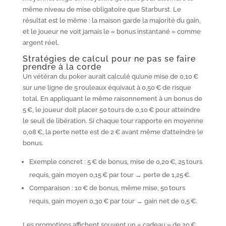
même niveau de mise obligatoire que Starburst. Le
résultat est le même : la maison garde la majorité du gain,
et le joueur ne voit jamais le « bonus instantané » comme
argent réel.
Stratégies de calcul pour ne pas se faire
prendre à la corde
Un vétéran du poker aurait calculé qu’une mise de 0,10 €
sur une ligne de 5 rouleaux équivaut à 0,50 € de risque
total. En appliquant le même raisonnement à un bonus de
5 €, le joueur doit placer 50 tours de 0,10 € pour atteindre
le seuil de libération. Si chaque tour rapporte en moyenne
0,08 €, la perte nette est de 2 € avant même d’atteindre le
bonus.
Exemple concret : 5 € de bonus, mise de 0,20 €, 25 tours
requis, gain moyen 0,15 € par tour → perte de 1,25 €.
Comparaison : 10 € de bonus, même mise, 50 tours
requis, gain moyen 0,30 € par tour → gain net de 0,5 €.
Les promotions affichent souvent un « cadeau » de 20 €