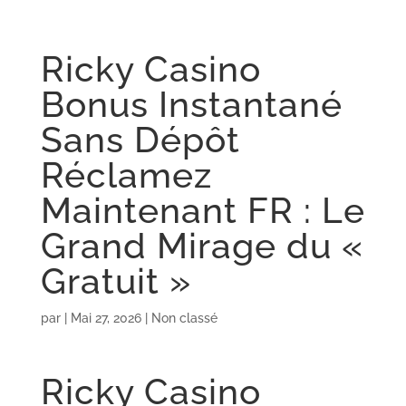
Ricky Casino
Bonus Instantané
Sans Dépôt
Réclamez
Maintenant FR : Le
Grand Mirage du «
Gratuit »
par
|
Mai 27, 2026
| Non classé
Ricky Casino