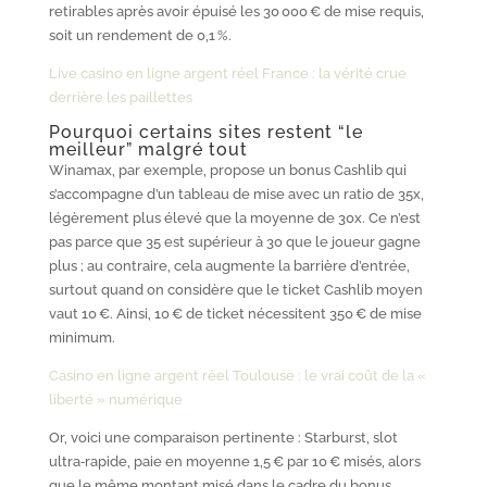
retirables après avoir épuisé les 30 000 € de mise requis,
soit un rendement de 0,1 %.
Live casino en ligne argent réel France : la vérité crue
derrière les paillettes
Pourquoi certains sites restent “le
meilleur” malgré tout
Winamax, par exemple, propose un bonus Cashlib qui
s’accompagne d’un tableau de mise avec un ratio de 35x,
légèrement plus élevé que la moyenne de 30x. Ce n’est
pas parce que 35 est supérieur à 30 que le joueur gagne
plus ; au contraire, cela augmente la barrière d’entrée,
surtout quand on considère que le ticket Cashlib moyen
vaut 10 €. Ainsi, 10 € de ticket nécessitent 350 € de mise
minimum.
Casino en ligne argent réel Toulouse : le vrai coût de la «
liberté » numérique
Or, voici une comparaison pertinente : Starburst, slot
ultra‑rapide, paie en moyenne 1,5 € par 10 € misés, alors
que le même montant misé dans le cadre du bonus