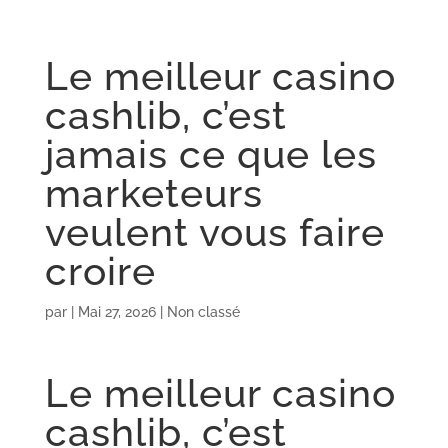
Le meilleur casino
cashlib, c’est
jamais ce que les
marketeurs
veulent vous faire
croire
par
|
Mai 27, 2026
| Non classé
Le meilleur casino
cashlib, c’est