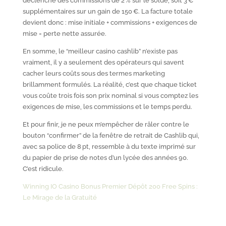
déclenche des commissions de 2 % sur le solde, soit 3 €
supplémentaires sur un gain de 150 €. La facture totale
devient donc : mise initiale + commissions + exigences de
mise = perte nette assurée.
En somme, le “meilleur casino cashlib” n’existe pas
vraiment, il y a seulement des opérateurs qui savent
cacher leurs coûts sous des termes marketing
brillamment formulés. La réalité, c’est que chaque ticket
vous coûte trois fois son prix nominal si vous comptez les
exigences de mise, les commissions et le temps perdu.
Et pour finir, je ne peux m’empêcher de râler contre le
bouton “confirmer” de la fenêtre de retrait de Cashlib qui,
avec sa police de 8 pt, ressemble à du texte imprimé sur
du papier de prise de notes d’un lycée des années 90.
C’est ridicule.
Winning IO Casino Bonus Premier Dépôt 200 Free Spins :
Le Mirage de la Gratuité