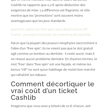
Cashlib ne rapporte que 0,2 € après déduction des
exigences de mise. La différence est flagrante, et elle
montre que les “promotions” sont souvent moins
avantageuses que les jeux standards.
quickwin casino 210 free spins sans dépôt bonus VIP
France : pourquoi c’est juste du marketing de pacotille
Parce que la plupart des joueurs néophytes s’accrochent à
l’idée d’un “free spin”, ils ne voient pas que le slot gratuit
agit comme un bonbon au dentiste : il reste sucré, mais il
ne résout aucun problème dentaire. En d’autres termes, le
mot “free” dans “free spin” est une façade, et même les
bonus “VIP” ne sont qu’un habillage de motel bon marché
qui rafraîchit les rideaux.
Comment décortiquer le
vrai coût d’un ticket
Cashlib
Imaginons que vous avez 5 tickets de 10 € chacun, soit