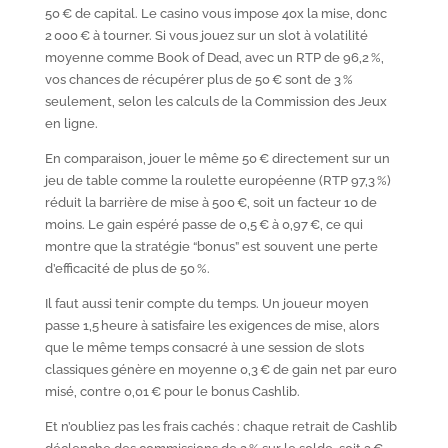
50 € de capital. Le casino vous impose 40x la mise, donc
2 000 € à tourner. Si vous jouez sur un slot à volatilité
moyenne comme Book of Dead, avec un RTP de 96,2 %,
vos chances de récupérer plus de 50 € sont de 3 %
seulement, selon les calculs de la Commission des Jeux
en ligne.
En comparaison, jouer le même 50 € directement sur un
jeu de table comme la roulette européenne (RTP 97,3 %)
réduit la barrière de mise à 500 €, soit un facteur 10 de
moins. Le gain espéré passe de 0,5 € à 0,97 €, ce qui
montre que la stratégie “bonus” est souvent une perte
d’efficacité de plus de 50 %.
Il faut aussi tenir compte du temps. Un joueur moyen
passe 1,5 heure à satisfaire les exigences de mise, alors
que le même temps consacré à une session de slots
classiques génère en moyenne 0,3 € de gain net par euro
misé, contre 0,01 € pour le bonus Cashlib.
Et n’oubliez pas les frais cachés : chaque retrait de Cashlib