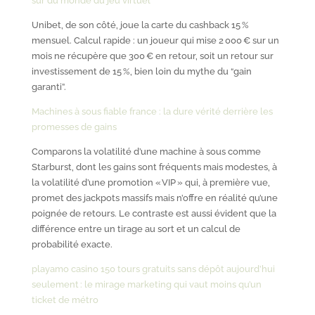
sûr du monde du jeu virtuel
Unibet, de son côté, joue la carte du cashback 15 %
mensuel. Calcul rapide : un joueur qui mise 2 000 € sur un
mois ne récupère que 300 € en retour, soit un retour sur
investissement de 15 %, bien loin du mythe du “gain
garanti”.
Machines à sous fiable france : la dure vérité derrière les
promesses de gains
Comparons la volatilité d’une machine à sous comme
Starburst, dont les gains sont fréquents mais modestes, à
la volatilité d’une promotion « VIP » qui, à première vue,
promet des jackpots massifs mais n’offre en réalité qu’une
poignée de retours. Le contraste est aussi évident que la
différence entre un tirage au sort et un calcul de
probabilité exacte.
playamo casino 150 tours gratuits sans dépôt aujourd’hui
seulement : le mirage marketing qui vaut moins qu’un
ticket de métro