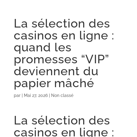
La sélection des
casinos en ligne :
quand les
promesses “VIP”
deviennent du
papier mâché
par
|
Mai 27, 2026
| Non classé
La sélection des
casinos en ligne :