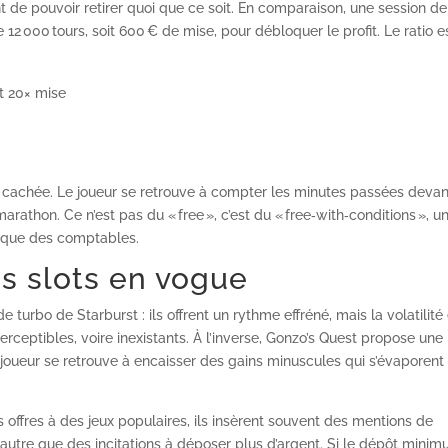
t de pouvoir retirer quoi que ce soit. En comparaison, une session de
12 000 tours, soit 600 € de mise, pour débloquer le profit. Le ratio e
rt 20× mise
e cachée. Le joueur se retrouve à compter les minutes passées devan
arathon. Ce n’est pas du « free », c’est du « free‑with‑conditions », u
nique des comptables.
s slots en vogue
urbo de Starburst : ils offrent un rythme effréné, mais la volatilité
rceptibles, voire inexistants. À l’inverse, Gonzo’s Quest propose une
le joueur se retrouve à encaisser des gains minuscules qui s’évaporent
offres à des jeux populaires, ils insèrent souvent des mentions de
d’autre que des incitations à déposer plus d’argent. Si le dépôt mini