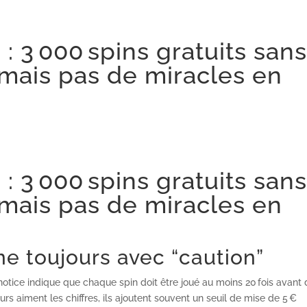
: 3 000 spins gratuits san
 mais pas de miracles en
: 3 000 spins gratuits san
 mais pas de miracles en
me toujours avec “caution”
 notice indique que chaque spin doit être joué au moins 20 fois avant
urs aiment les chiffres, ils ajoutent souvent un seuil de mise de 5 €