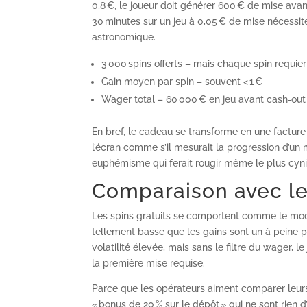
0,8 €, le joueur doit générer 600 € de mise avan
30 minutes sur un jeu à 0,05 € de mise nécessite 
astronomique.
3 000 spins offerts – mais chaque spin requie
Gain moyen par spin – souvent < 1 €
Wager total – 60 000 € en jeu avant cash‑out
En bref, le cadeau se transforme en une factur
l’écran comme s’il mesurait la progression d’un m
euphémisme qui ferait rougir même le plus cy
Comparaison avec le
Les spins gratuits se comportent comme le mode t
tellement basse que les gains sont un à peine pe
volatilité élevée, mais sans le filtre du wager, 
la première mise requise.
Parce que les opérateurs aiment comparer leurs 
« bonus de 20 % sur le dépôt » qui ne sont rien 