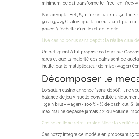
minimum, ce qui transforme le “free” en “free‑wi
Par exemple, Bet365 offre un pack de 50 tours su
50 × 0,5 = 25 €, alors que le joueur aurait pu réc
pouce à l’échelle d’un ticket de loterie.
Live casino bonus sans dépôt : la réalité crue d
Unibet, quant à lui, propose 20 tours sur Gonzo’s
rares et que la majorité des gains sont de quel
inutile, car le multiplicateur de mise (wager) éc
Décomposer le méca
Lorsqu’un casino annonce “sans dépôt”, il ne ve
balance de jeu virtuelle convertible uniquement
: (gain brut ÷ wager) × 100 % = % de cash‑out. Si 
maximal ne dépasse jamais 2 % du volume imposé
Casino en ligne retrait rapide Nice : la vérité q
Casino777 intègre ce modèle en proposant 15 to