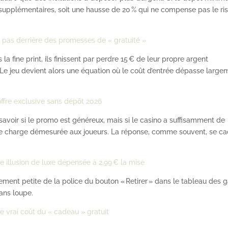
 supplémentaires, soit une hausse de 20 % qui ne compense pas le ri
e pas derrière des promesses de « gratuité »
la fine print, ils finissent par perdre 15 € de leur propre argent
Le jeu devient alors une équation où le coût d’entrée dépasse large
offre exclusive sans dépôt 2026
 savoir si le promo est généreux, mais si le casino a suffisamment de
une charge démesurée aux joueurs. La réponse, comme souvent, se c
e illusion de luxe dépensée à 2,99 € la mise
ulement petite de la police du bouton « Retirer » dans le tableau des 
sans loupe.
e vrai coût du « cadeau » gratuit