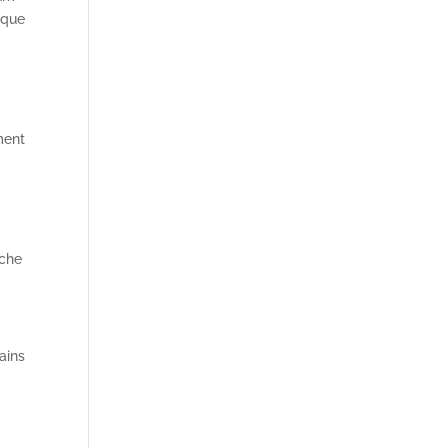
sque
ment
ache
gains