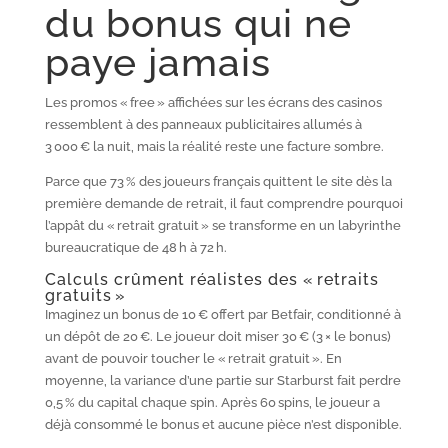
du bonus qui ne
paye jamais
Les promos « free » affichées sur les écrans des casinos
ressemblent à des panneaux publicitaires allumés à
3 000 € la nuit, mais la réalité reste une facture sombre.
Parce que 73 % des joueurs français quittent le site dès la
première demande de retrait, il faut comprendre pourquoi
l’appât du « retrait gratuit » se transforme en un labyrinthe
bureaucratique de 48 h à 72 h.
Calculs crûment réalistes des « retraits
gratuits »
Imaginez un bonus de 10 € offert par Betfair, conditionné à
un dépôt de 20 €. Le joueur doit miser 30 € (3 × le bonus)
avant de pouvoir toucher le « retrait gratuit ». En
moyenne, la variance d’une partie sur Starburst fait perdre
0,5 % du capital chaque spin. Après 60 spins, le joueur a
déjà consommé le bonus et aucune pièce n’est disponible.