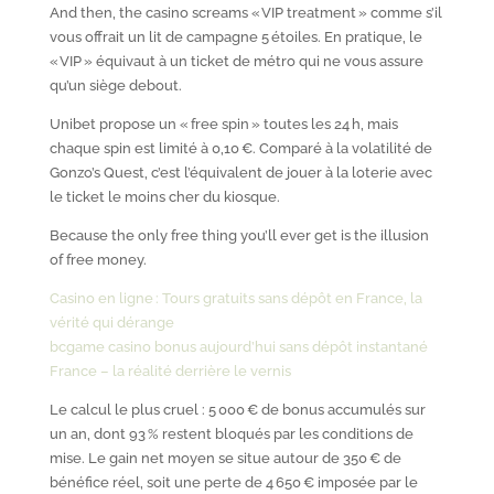
And then, the casino screams « VIP treatment » comme s’il
vous offrait un lit de campagne 5 étoiles. En pratique, le
« VIP » équivaut à un ticket de métro qui ne vous assure
qu’un siège debout.
Unibet propose un « free spin » toutes les 24 h, mais
chaque spin est limité à 0,10 €. Comparé à la volatilité de
Gonzo’s Quest, c’est l’équivalent de jouer à la loterie avec
le ticket le moins cher du kiosque.
Because the only free thing you’ll ever get is the illusion
of free money.
Casino en ligne : Tours gratuits sans dépôt en France, la
vérité qui dérange
bcgame casino bonus aujourd’hui sans dépôt instantané
France – la réalité derrière le vernis
Le calcul le plus cruel : 5 000 € de bonus accumulés sur
un an, dont 93 % restent bloqués par les conditions de
mise. Le gain net moyen se situe autour de 350 € de
bénéfice réel, soit une perte de 4 650 € imposée par le