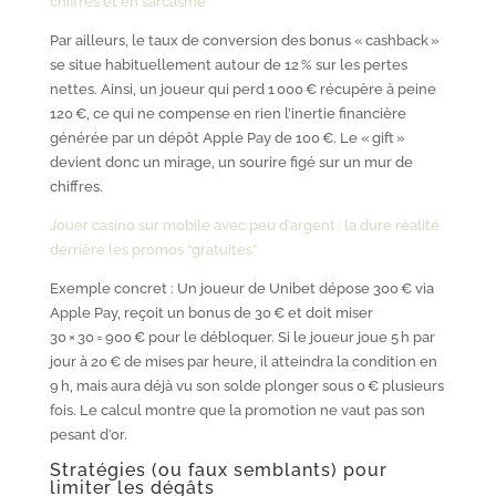
chiffres et en sarcasme
Par ailleurs, le taux de conversion des bonus « cashback »
se situe habituellement autour de 12 % sur les pertes
nettes. Ainsi, un joueur qui perd 1 000 € récupère à peine
120 €, ce qui ne compense en rien l’inertie financière
générée par un dépôt Apple Pay de 100 €. Le « gift »
devient donc un mirage, un sourire figé sur un mur de
chiffres.
Jouer casino sur mobile avec peu d’argent : la dure réalité
derrière les promos “gratuites”
Exemple concret : Un joueur de Unibet dépose 300 € via
Apple Pay, reçoit un bonus de 30 € et doit miser
30 × 30 = 900 € pour le débloquer. Si le joueur joue 5 h par
jour à 20 € de mises par heure, il atteindra la condition en
9 h, mais aura déjà vu son solde plonger sous 0 € plusieurs
fois. Le calcul montre que la promotion ne vaut pas son
pesant d’or.
Stratégies (ou faux semblants) pour
limiter les dégâts