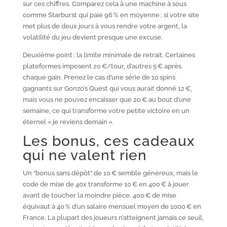
sur ces chiffres. Comparez cela à une machine à sous
comme Starburst qui paie 96 % en moyenne ; si votre site
met plus de deux jours à vous rendre votre argent, la
volatilité du jeu devient presque une excuse.
Deuxième point : la limite minimale de retrait. Certaines
plateformes imposent 20 €/tour, d’autres 5 € après
chaque gain. Prenez le cas d’une série de 10 spins
gagnants sur Gonzo’s Quest qui vous aurait donné 12 €,
mais vous ne pouvez encaisser que 20 € au bout d’une
semaine, ce qui transforme votre petite victoire en un
éternel « je reviens demain ».
Les bonus, ces cadeaux
qui ne valent rien
Un “bonus sans dépôt” de 10 € semble généreux, mais le
code de mise de 40x transforme 10 € en 400 € à jouer
avant de toucher la moindre pièce. 400 € de mise
équivaut à 40 % d’un salaire mensuel moyen de 1000 € en
France. La plupart des joueurs n’atteignent jamais ce seuil,