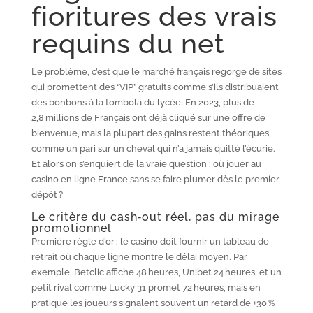
fioritures des vrais
requins du net
Le problème, c’est que le marché français regorge de sites
qui promettent des “VIP” gratuits comme s’ils distribuaient
des bonbons à la tombola du lycée. En 2023, plus de
2,8 millions de Français ont déjà cliqué sur une offre de
bienvenue, mais la plupart des gains restent théoriques,
comme un pari sur un cheval qui n’a jamais quitté l’écurie.
Et alors on s’enquiert de la vraie question : où jouer au
casino en ligne France sans se faire plumer dès le premier
dépôt ?
Le critère du cash‑out réel, pas du mirage
promotionnel
Première règle d’or : le casino doit fournir un tableau de
retrait où chaque ligne montre le délai moyen. Par
exemple, Betclic affiche 48 heures, Unibet 24 heures, et un
petit rival comme Lucky 31 promet 72 heures, mais en
pratique les joueurs signalent souvent un retard de +30 %