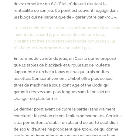
devra remettre 100 € à l’État, réduisant d’autant la
rentabilité de son jeu. Ce point est souvent négligé dans
les blogs qui ne parlent que de « gérer votre bankroll ».
Le vrai cauchemar du lebon casino bonus code free spins
instantané : quand la promesse devient une farce
b casino 170 free spins sans dépôt code bonus 2026 : la
réalité crue des promos qui ne paient pas
En termes de variété de jeux, un Casino qui ne propose
que 12 tables de blackjack et 8 rouleaux de roulette
s’apparente à un bar à tapas qui n’a que trois petites
assiettes. Comparativement, Unibet offre plus de 400
titres de machines à sous, dont Age of the Gods, qui
garantit des sessions plus longues sans le besoin de
changer de plateforme.
Le dernier point avant de clore la partie (sans vraiment
conclure) : la gestion de vos limites personnelles. Certains
sites permettent d’établir un plafond de perte quotidien
de 100 €, d’autres ne proposent que 500 €, ce qui donne
aux joueurs imprudents une marge de manœuvre bien