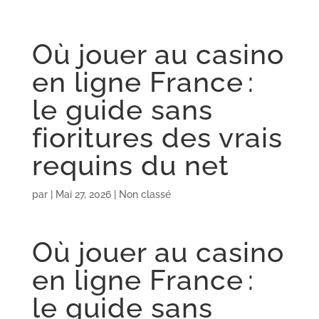
Où jouer au casino
en ligne France :
le guide sans
fioritures des vrais
requins du net
par
|
Mai 27, 2026
| Non classé
Où jouer au casino
en ligne France :
le guide sans