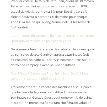
Premier critère : le taux de retour au joueur (RTP) moyen.
Par exemple, Unibet propose un casino avec un RTP
global de 96,5 %, contre 94,8 % pour Bet365. Ce 1,7 %
d’écart équivaut à perdre 17 € de moins pour chaque
1 000 € misés, ce qui, à long terme, détruit les rêves de
“gift” gratuit.
Les arnaques du casino en ligne avec retrait en 24h france
: pourquoi la rapidité ne paie pas toujours
Deuxième critère : la latence des retraits. Un joueur qui a
vu son solde de 250 € arriver après 2 024 minutes (soit
33,7 heures) ne parle plus de “VIP treatment”, mais d’un
dortoir de campagne avec peu de chauffage.
Royal Rabbit Casino 250 Free Spins Sans Dépôt Méga
Bonus FR : Le Grand Bluff du Marché
Troisième critère : la variété des machines à sous, parce
que la diversité façonne la volatilité. Une session de
15 minutes sur Gonzo’s Quest peut générer 3 % de gains,
alors qu’une même durée sur une slot à haute volatilité