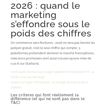
2026 : quand le
marketing
s’effondre sous le
poids des chiffres
On commence sans fioritures : 2026 ne sera pas l’année du
jackpot gratuit, c’est le seul chiffre qui compte. 3
plateformes prétendent dominer le marché francophone,
mais leurs promesses sont aussi creuses qu’une mise de
0,01 € sur Starburst.
1red casino bonus sans wager paiement instantané FR : la
vérité crue qui dérange
Casino en ligne VIP français : le mirage du luxe à deux
chiffres
Les critères qui font réellement la
différence (et qui ne sont pas dans le
T&C)